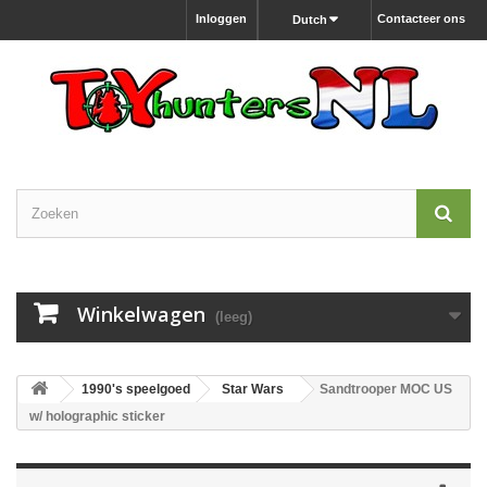
Inloggen
Contacteer ons
Dutch
Winkelwagen
(leeg)
1990's speelgoed
Star Wars
Sandtrooper MOC US
w/ holographic sticker