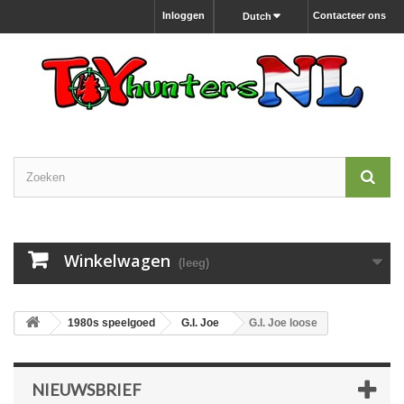
Inloggen
Contacteer ons
Dutch
Winkelwagen
(leeg)
1980s speelgoed
G.I. Joe
G.I. Joe loose
NIEUWSBRIEF