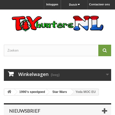
Inloggen
Contacteer ons
Dutch
Winkelwagen
(leeg)
1990's speelgoed
Star Wars
Yoda MOC EU
NIEUWSBRIEF