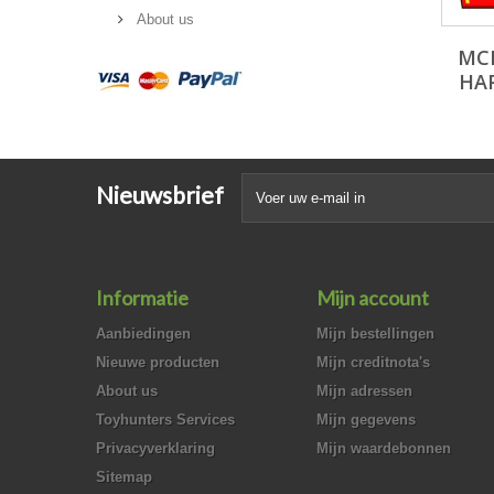
About us
MC
HA
Nieuwsbrief
Informatie
Mijn account
Aanbiedingen
Mijn bestellingen
Nieuwe producten
Mijn creditnota's
About us
Mijn adressen
Toyhunters Services
Mijn gegevens
Privacyverklaring
Mijn waardebonnen
Sitemap