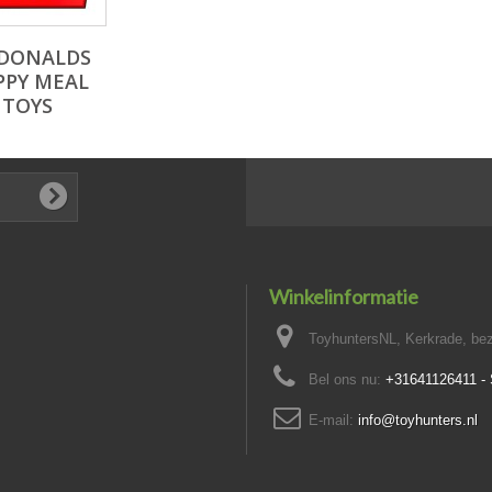
DONALDS
PPY MEAL
TOYS
Winkelinformatie
ToyhuntersNL, Kerkrade, bez
Bel ons nu:
+31641126411 
E-mail:
info@toyhunters.nl