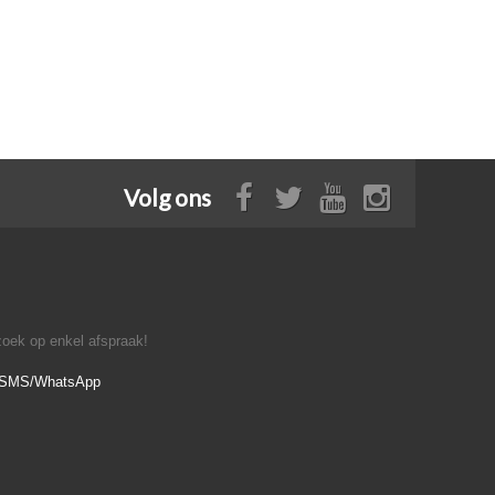
Volg ons
oek op enkel afspraak!
- SMS/WhatsApp