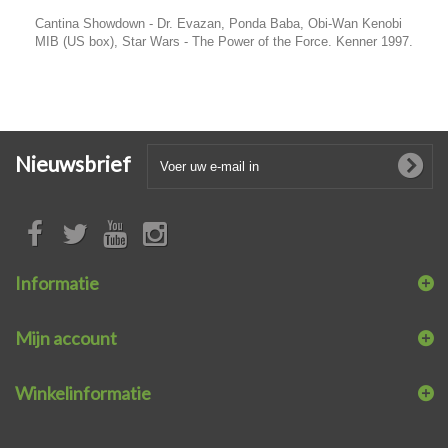
Cantina Showdown - Dr. Evazan, Ponda Baba, Obi-Wan Kenobi
MIB (US box), Star Wars - The Power of the Force. Kenner 1997.
Nieuwsbrief
Informatie
Mijn account
Winkelinformatie