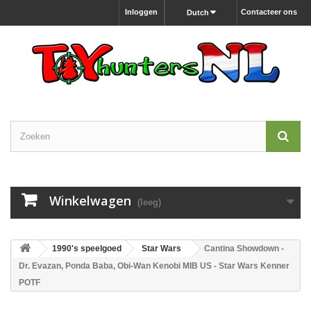
Inloggen
Contacteer ons
Dutch
Winkelwagen
(leeg)
1990's speelgoed
Star Wars
Cantina Showdown -
Dr. Evazan, Ponda Baba, Obi-Wan Kenobi MIB US - Star Wars Kenner
POTF