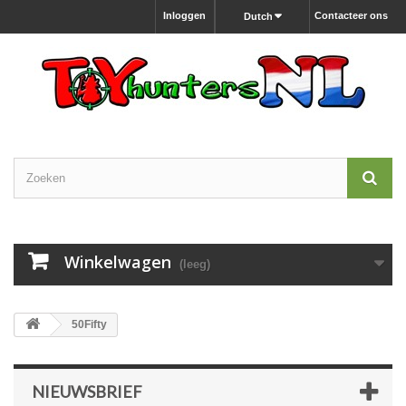
Inloggen
Contacteer ons
Dutch
Winkelwagen
(leeg)
50Fifty
NIEUWSBRIEF