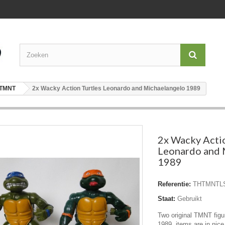
, TMNT
2x Wacky Action Turtles Leonardo and Michaelangelo 1989
2x Wacky Actio
Leonardo and 
1989
Referentie:
THTMNTL
Staat:
Gebruikt
Two original TMNT fig
1989, items are in nice