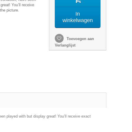
great! You’ll receive
the picture.
In
winkelwagen
Toevoegen aan
Verlanglijst
n played with but display great! You’ll receive exact