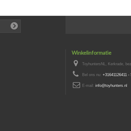
Winkelinformatie
ToyhuntersNL, Kerkrade, bez
Bel ons nu:
+31641126411 
E-mail:
info@toyhunters.nl