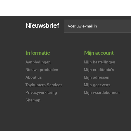
Nieuwsbrief
Informatie
Mijn account
Aanbiedingen
Mijn bestellingen
Nieuwe producten
Mijn creditnota's
About us
Mijn adressen
Toyhunters Services
Mijn gegevens
Privacyverklaring
Mijn waardebonnen
Sitemap