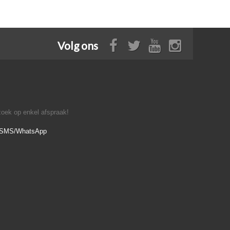
Volg ons
oek op enkel afspraak!
- SMS/WhatsApp