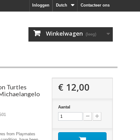
Inloggen
Dutch
Contacteer ons
Winkelwagen
(leeg)
€ 12,00
n Turtles
Michaelangelo
Aantal
S01
ures from Playmates
 condition, have been