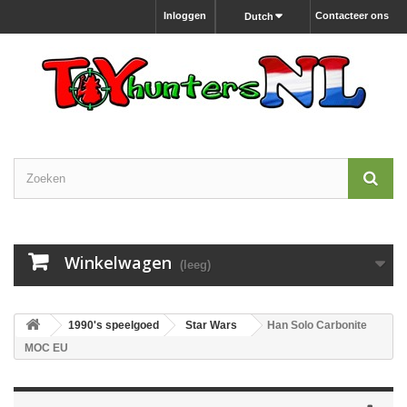
Inloggen
Contacteer ons
Dutch
Winkelwagen
(leeg)
1990's speelgoed
Star Wars
Han Solo Carbonite
MOC EU