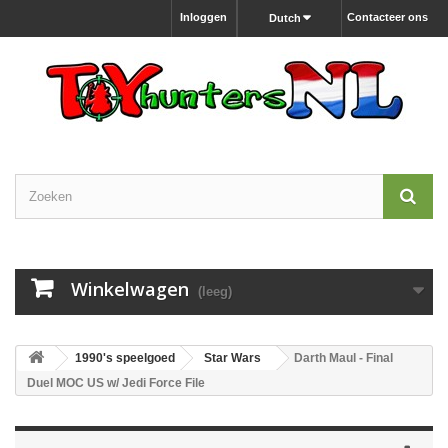
Inloggen
Contacteer ons
Dutch
Winkelwagen
(leeg)
1990's speelgoed
Star Wars
Darth Maul - Final
Duel MOC US w/ Jedi Force File