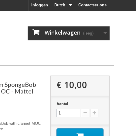
Inloggen
Dutch
Contacteer ons
Winkelwagen
(leeg)
€ 10,00
om SpongeBob
MOC - Mattel
Aantal
Bob with clarinet MOC
re.