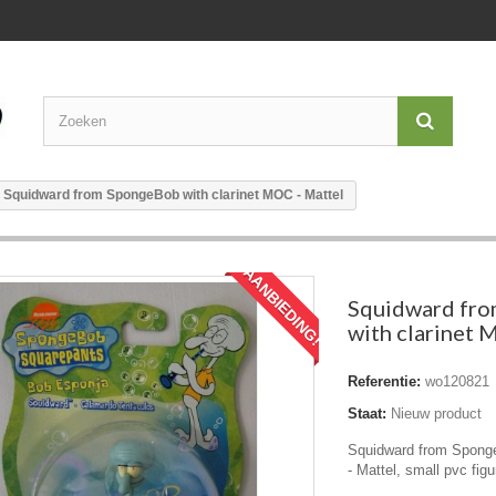
Squidward from SpongeBob with clarinet MOC - Mattel
AANBIEDING!
Squidward fr
with clarinet 
Referentie:
wo120821
Staat:
Nieuw product
Squidward from Sponge
- Mattel, small pvc figu