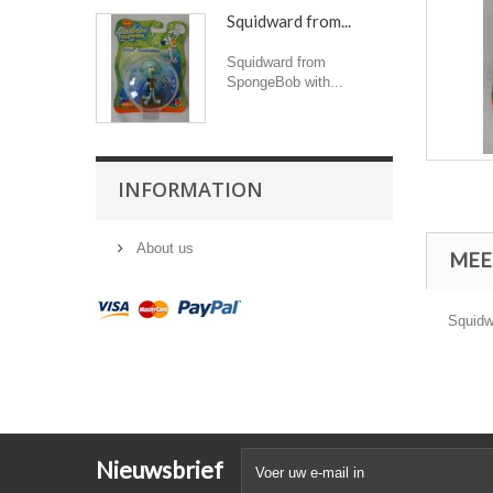
Squidward from...
Squidward from
SpongeBob with...
INFORMATION
About us
MEE
Squidw
Nieuwsbrief