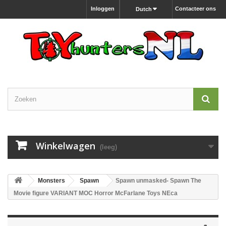
Inloggen
Contacteer ons
Dutch
Winkelwagen
(leeg)
Monsters
Spawn
Spawn unmasked- Spawn The
Movie figure VARIANT MOC Horror McFarlane Toys NEca