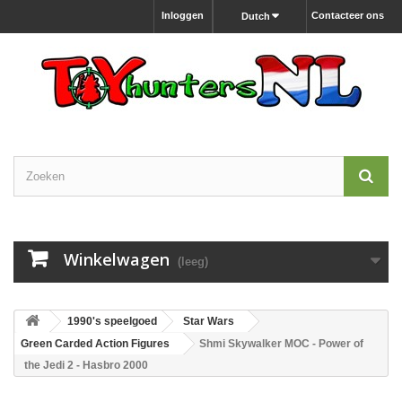
Inloggen
Contacteer ons
Dutch
Winkelwagen
(leeg)
1990's speelgoed
Star Wars
Green Carded Action Figures
Shmi Skywalker MOC - Power of
the Jedi 2 - Hasbro 2000