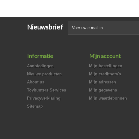
Nieuwsbrief
Informatie
Mijn account
Aanbiedingen
Mijn bestellingen
Nieuwe producten
Mijn creditnota's
About us
Mijn adressen
Toyhunters Services
Mijn gegevens
Privacyverklaring
Mijn waardebonnen
Sitemap