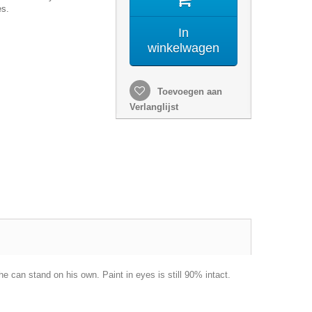
es.
In
winkelwagen
Toevoegen aan
Verlanglijst
 he can stand on his own. Paint in eyes is still 90% intact.