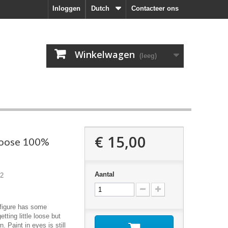
Inloggen
Dutch
Contacteer ons
Winkelwagen
(leeg)
€ 15,00
ose 100%
Aantal
2
 figure has some
etting little loose but
. Paint in eyes is still