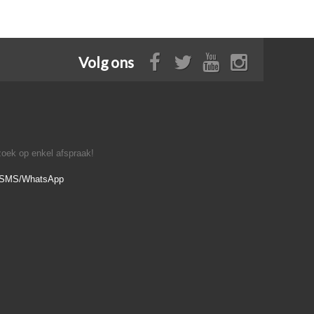
Volg ons
oek op enkel afspraak!
- SMS/WhatsApp