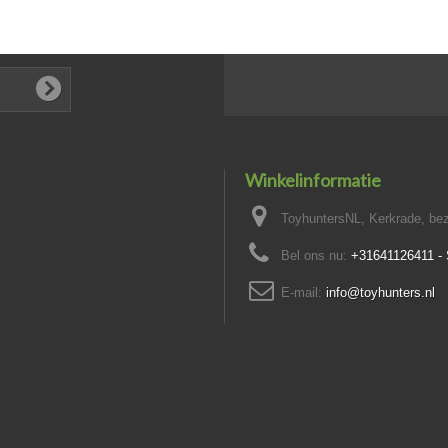
Winkelinformatie
ToyhuntersNL, Kerkrade, bez
Bel ons nu:
+31641126411 
E-mail:
info@toyhunters.nl