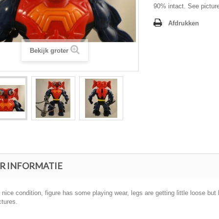
90% intact. See pictur
Afdrukken
Bekijk groter
R INFORMATIE
 nice condition, figure has some playing wear, legs are getting little loose but
ctures.