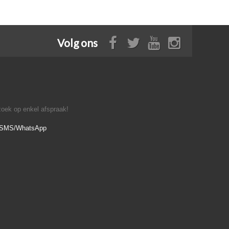
Volg ons
oek op enkel afspraak!
- SMS/WhatsApp