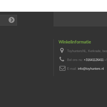
Winkelinformatie
ToyhuntersNL, Kerkrade, bez
Bel ons nu:
+31641126411 
E-mail:
info@toyhunters.nl