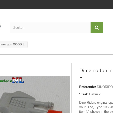
inner gun GOOD L
Dimetrodon i
L
Referentie:
DINORID0
Staat:
Gebruikt
Dino Riders original sp
your Dino, Tyco 1988-8
item(s) shown in the pi