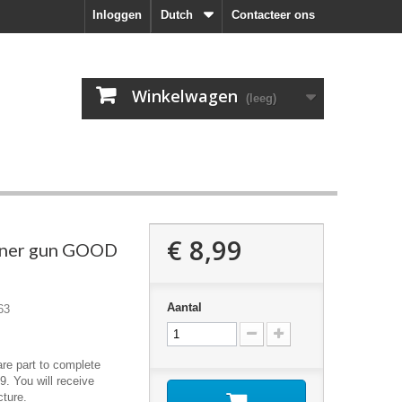
Inloggen
Dutch
Contacteer ons
Winkelwagen
(leeg)
€ 8,99
nner gun GOOD
Aantal
63
are part to complete
9. You will receive
cture.