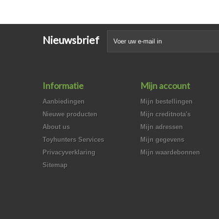
Nieuwsbrief
Informatie
Mijn account
Aanbiedingen
Mijn bestellingen
Nieuwe producten
Mijn creditnota's
About us
Mijn adressen
Toyhunters Services
Mijn gegevens
Privacyverklaring
Mijn waardebonnen
Sitemap