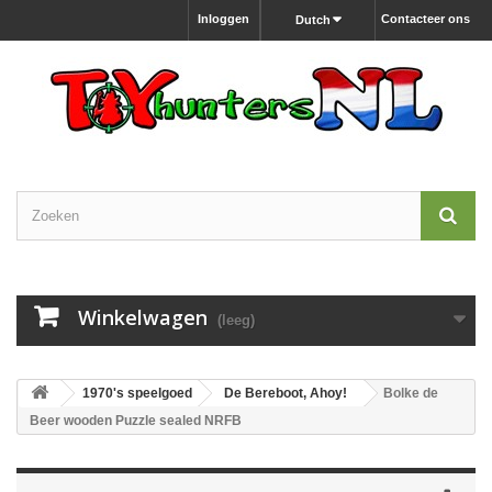
Inloggen
Contacteer ons
Dutch
Winkelwagen
(leeg)
1970's speelgoed
De Bereboot, Ahoy!
Bolke de
Beer wooden Puzzle sealed NRFB