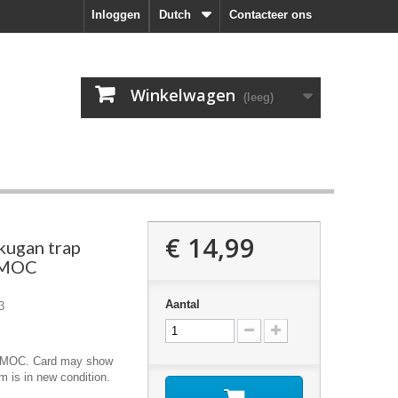
Inloggen
Dutch
Contacteer ons
Winkelwagen
(leeg)
€ 14,99
kugan trap
 MOC
Aantal
3
p MOC. Card may show
m is in new condition.