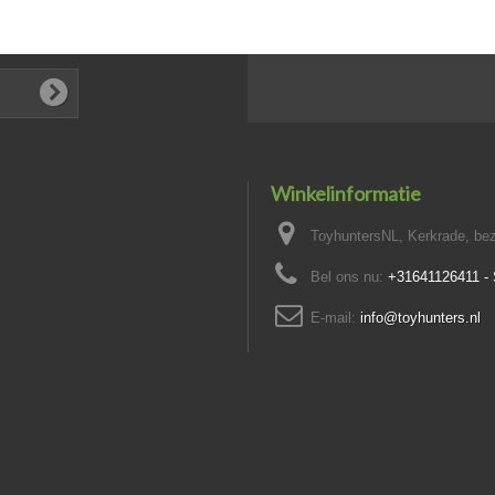
Winkelinformatie
ToyhuntersNL, Kerkrade, bez
Bel ons nu:
+31641126411 
E-mail:
info@toyhunters.nl