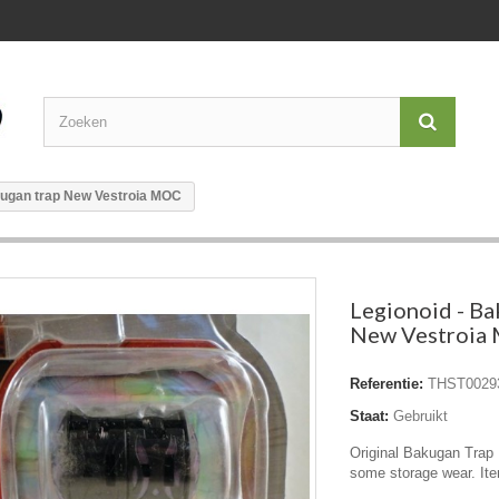
kugan trap New Vestroia MOC
Legionoid - Ba
New Vestroia
Referentie:
THST0029
Staat:
Gebruikt
Original Bakugan Tra
some storage wear. Ite