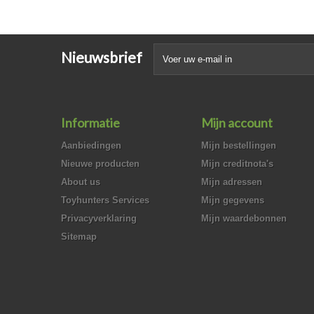
Nieuwsbrief
Informatie
Mijn account
Aanbiedingen
Mijn bestellingen
Nieuwe producten
Mijn creditnota's
About us
Mijn adressen
Toyhunters Services
Mijn gegevens
Privacyverklaring
Mijn waardebonnen
Sitemap