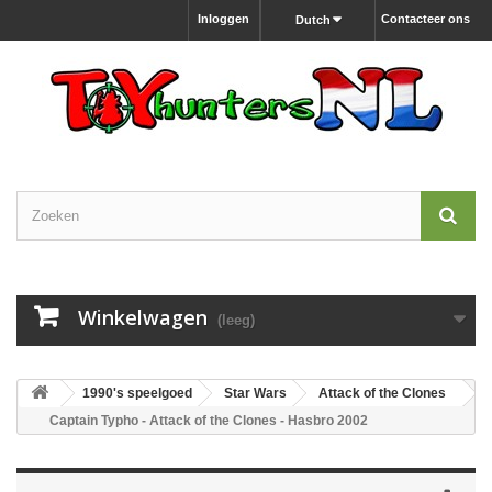
Inloggen
Contacteer ons
Dutch
Winkelwagen
(leeg)
1990's speelgoed
Star Wars
Attack of the Clones
Captain Typho - Attack of the Clones - Hasbro 2002